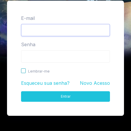
E-mail
Senha
Lembrar-me
Esqueceu sua senha?
Novo Acesso
Entrar